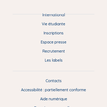
P
i
e
International
d
Vie étudiante
d
Inscriptions
e
Espace presse
p
Recrutement
a
Les labels
g
e
F
Contacts
L
R
i
Accessibilité : partiellement conforme
e
n
Aide numérique
s