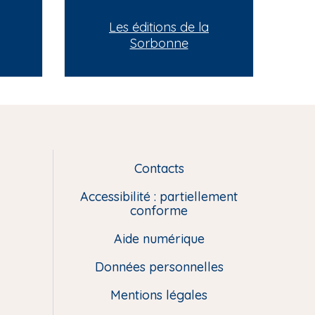
Les éditions de la
Sorbonne
Contacts
L
i
Accessibilité : partiellement
e
conforme
n
Aide numérique
s
u
Données personnelles
t
i
Mentions légales
l