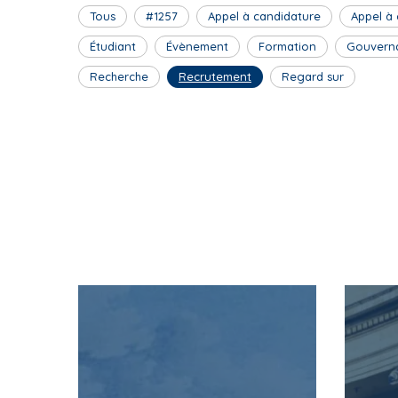
Tous
#1257
Appel à candidature
Appel à
i
a
Étudiant
Évènement
Formation
Gouvern
n
Recherche
Recrutement
Regard sur
e