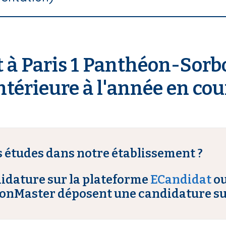
it à Paris 1 Panthéon-Sor
ntérieure à l'année en cou
 études dans notre établissement ?
didature sur
la plateforme
ECandidat
o
MonMaster déposent une candidature su