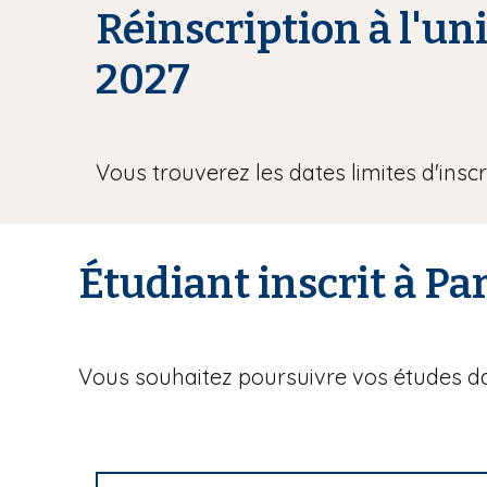
Réinscription à l'u
i
p
2027
a
l
Vous trouverez les dates limites d'ins
Étudiant inscrit à P
Vous souhaitez poursuivre vos études da