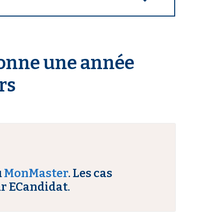
bonne une année
rs
u
MonMaster
.
Les cas
r ECandidat.