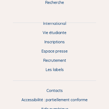
u
Recherche
m
P
i
e
International
d
Vie étudiante
d
Inscriptions
e
Espace presse
p
Recrutement
a
Les labels
g
e
F
Contacts
L
R
i
Accessibilité : partiellement conforme
e
n