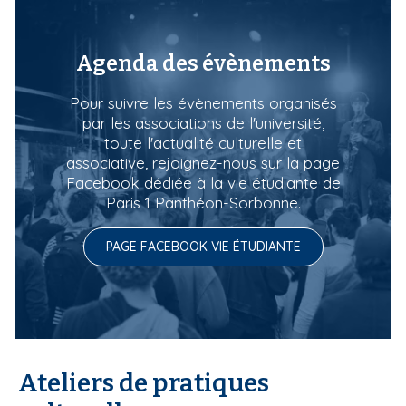
'
i
A
r
p
i
Agenda des évènements
a
a
l
n
Pour suivre les évènements organisés
e
par les associations de l'université,
toute l'actualité culturelle et
associative, rejoignez-nous sur la page
Facebook dédiée à la vie étudiante de
Paris 1 Panthéon-Sorbonne.
PAGE FACEBOOK VIE ÉTUDIANTE
Ateliers de pratiques