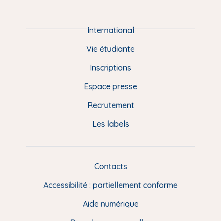
P
i
e
International
d
Vie étudiante
d
Inscriptions
e
Espace presse
p
Recrutement
a
Les labels
g
e
F
Contacts
L
R
i
Accessibilité : partiellement conforme
e
n
Aide numérique
s