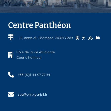
Centre Panthéon
Se rendre au cen
Se rendre au 
Se rendre
Se ren
12, place du Panthéon 75005 Paris
Pôle de la vie étudiante
Cour d'honneur
+33 (0)1 44 07 77 64
sve@univ-paris1.fr