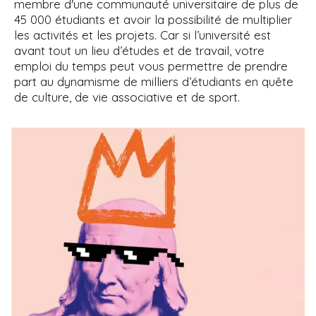
'
membre d'une communauté universitaire de plus de
i
A
45 000 étudiants et avoir la possibilité de multiplier
r
p
les activités et les projets. Car si l’université est
i
a
avant tout un lieu d’études et de travail, votre
a
l
emploi du temps peut vous permettre de prendre
n
part au dynamisme de milliers d’étudiants en quête
e
de culture, de vie associative et de sport.