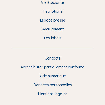
d
Vie étudiante
d
Inscriptions
e
Espace presse
p
Recrutement
a
Les labels
g
e
F
Contacts
L
R
i
Accessibilité : partiellement conforme
e
n
Aide numérique
s
Données personnelles
u
t
Mentions légales
i
l