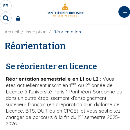
A
FR
S
F
l
É
R
l
R
L
e
e
E
r
F
Accueil
Inscription
Réorientation
c
C
i
h
a
l
Réorientation
T
e
u
d
r
E
c
'
c
U
o
A
h
Se réorienter en licence
r
R
n
e
i
D
r
t
a
Réorientation semestrielle en L1 ou L2 :
Vous
E
e
n
ère
e
êtes actuellement inscrit en 1
ou 2
année de
L
e
n
Licence à l’université Paris 1 Panthéon-Sorbonne ou
A
u
dans un autre établissement d’enseignement
N
p
supérieur français (en préparation d’un diplôme de
G
r
Licence, BTS, DUT ou en CPGE), et vous souhaitez
U
i
er
changer de parcours à la fin du 1
semestre 2025-
E
n
2026.
c