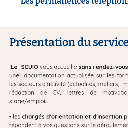
Les permanences téléphoniq
i
a
n
e
Présentation du servic
Le SCUIO
vous accueille
sans rendez-vous
une documentation actualisée sur les form
les secteurs d'activité (actualités, métiers, m
rédaction de CV, lettres de motivat
stage/emploi...
•
les
chargés d'orientation et d'insertion 
répondent à vos questions sur le déroulemen