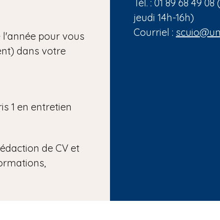
Tél. : 01 89 68 49 
jeudi 14h-16h)
Courriel :
scuio@uni
e l'année pour vous
nt) dans votre
is 1 en entretien
rédaction de CV et
formations,