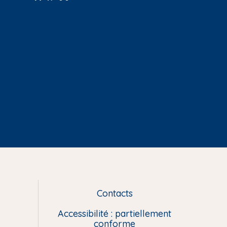
Contacts
L
i
Accessibilité : partiellement
e
conforme