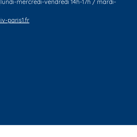
08 (lundi-mercredi-vendredi 14h-17h / mardi-
v-paris1.fr