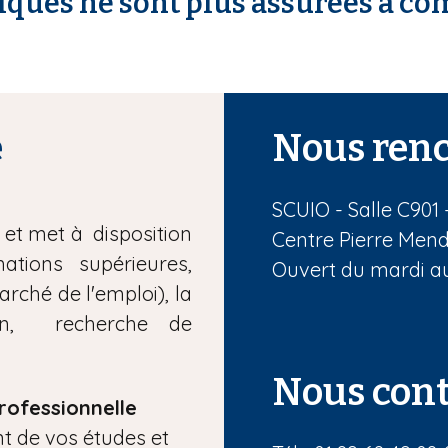
ues ne sont plus assurées à comp
e
Nous renc
SCUIO - Salle C901
et met à disposition
Centre Pierre Mend
ations supérieures,
Ouvert du mardi au
arché de l'emploi), la
ion, recherche de
Nous cont
professionnelle
t de vos études et