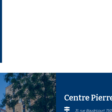
Centre Pier
31, rue Baudricourt 750