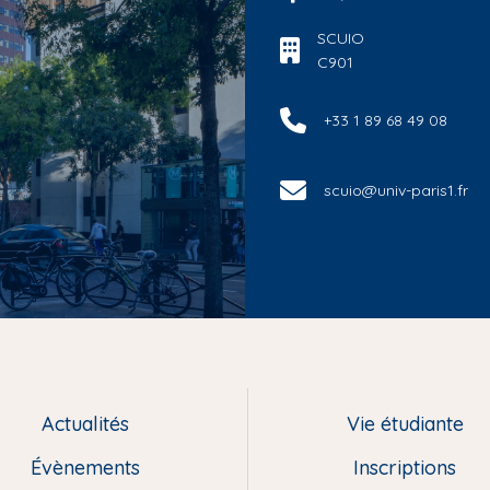
SCUIO
C901
+33 1 89 68 49 08
scuio@univ-paris1.fr
Actualités
Vie étudiante
Évènements
Inscriptions