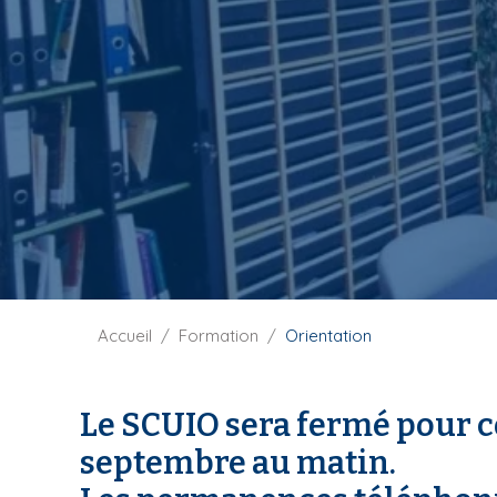
i
p
a
l
F
Accueil
Formation
Orientation
i
l
d
Le SCUIO sera fermé pour co
'
septembre au matin.
A
r