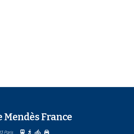
re Mendès France
Se rendre au centre Centre Pierre Mendès France
Se rendre au centre Centre Pierre Mendès Fra
Se rendre au centre Centre Pierre Mendès
Se rendre au centre Centre Pierre Men
13 Paris