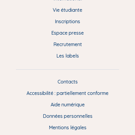
e
d
Vie étudiante
d
Inscriptions
e
Espace presse
p
Recrutement
a
Les labels
g
e
F
Contacts
L
R
i
Accessibilité : partiellement conforme
e
n
Aide numérique
s
Données personnelles
u
t
Mentions légales
i