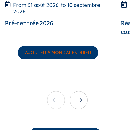
u
u
From
31 août 2026
to
10 septembre
r
r
2026
e
e
Pré-rentrée 2026
Rés
co
AJOUTER À MON CALENDRIER