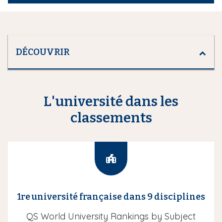
DÉCOUVRIR
L'université dans les
classements
I
c
ô
1re université française dans 9 disciplines
n
e
QS World University Rankings by Subject