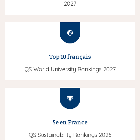
2027
I
c
ô
Top 10 français
n
e
QS World University Rankings 2027
I
c
ô
5e en France
n
e
QS Sustainability Rankings 2026