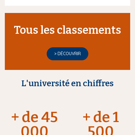
Tous les classements
> DÉCOUVRIR
L'université en chiffres
+ de 45
+ de 1
000
500