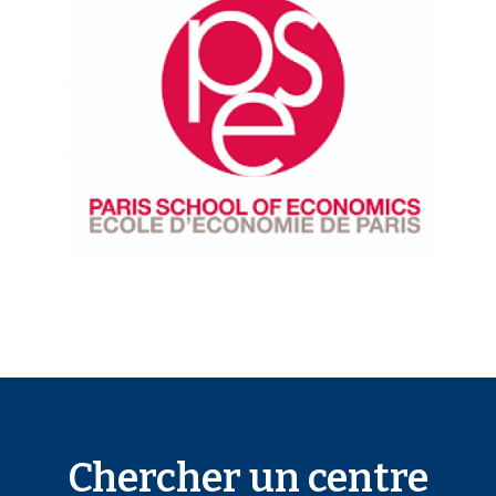
i
a
Chercher un centre