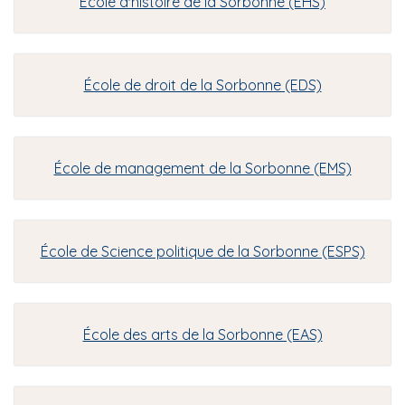
École d'histoire de la Sorbonne (EHS)
i
p
a
l
École de droit de la Sorbonne (EDS)
École de management de la Sorbonne (EMS)
École de Science politique de la Sorbonne (ESPS)
École des arts de la Sorbonne (EAS)