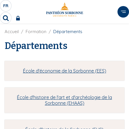
A
FR
S
F
l
É
R
l
R
L
e
e
E
r
F
Accueil
Formation
Départements
c
C
i
h
a
l
Départements
T
e
u
d
r
E
c
'
c
U
o
A
h
r
R
n
e
i
École d'économie de la Sorbonne (EES)
D
r
t
a
E
e
n
L
e
n
A
u
École d'histoire de l'art et d'archéologie de la
N
p
Sorbonne (EHAAS)
G
r
U
i
E
n
c