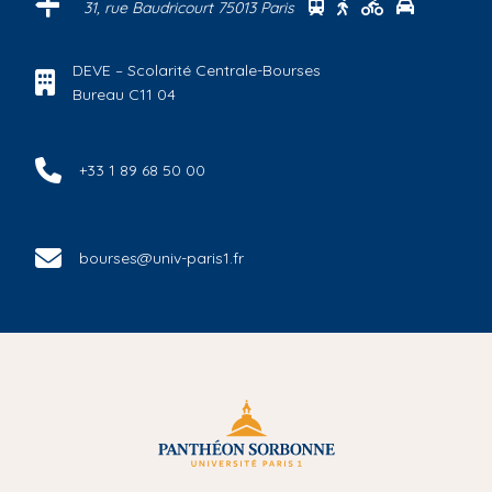
Se rendre au centre
Se rendre au cen
Se rendre au
Se rendre
31, rue Baudricourt 75013 Paris
DEVE – Scolarité Centrale-Bourses
Bureau C11 04
+33 1 89 68 50 00
bourses@univ-paris1.fr