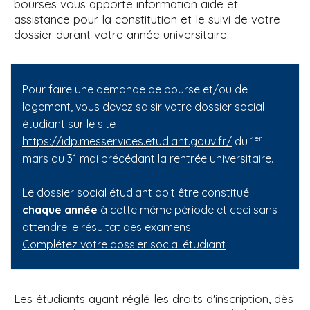
'
bourses vous apporte information aide et
i
A
assistance pour la constitution et le suivi de votre
r
p
dossier durant votre année universitaire.
i
a
a
l
n
e
Pour faire une demande de bourse et/ou de
logement, vous devez saisir votre dossier social
étudiant sur le site
er
https://idp.messervices.etudiant.gouv.fr/
du 1
mars au 31 mai précédant la rentrée universitaire.
Le dossier social étudiant doit être constitué
chaque année
à cette même période et ceci sans
attendre le résultat des examens.
Complétez votre dossier social étudiant
Les étudiants ayant réglé les droits d'inscription, dès