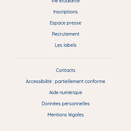
d
Vie étudiante
d
Inscriptions
e
Espace presse
p
Recrutement
a
Les labels
g
e
F
Contacts
L
R
i
Accessibilité : partiellement conforme
e
n
Aide numérique
s
Données personnelles
u
t
Mentions légales
i
l