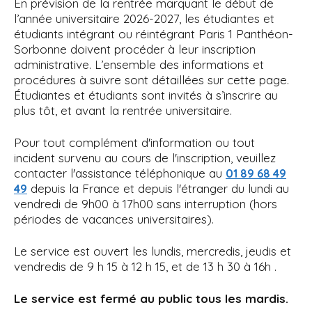
En prévision de la rentrée marquant le début de
i
l’année universitaire 2026-2027, les étudiantes et
p
étudiants intégrant ou réintégrant Paris 1 Panthéon-
a
Sorbonne doivent procéder à leur inscription
l
administrative. L’ensemble des informations et
procédures à suivre sont détaillées sur cette page.
Étudiantes et étudiants sont invités à s’inscrire au
plus tôt, et avant la rentrée universitaire.
Pour tout complément d'information ou tout
incident survenu au cours de l'inscription, veuillez
contacter l'assistance téléphonique au
01 89 68 49
depuis la France et depuis l'étranger du lundi au
49
vendredi de 9h00 à 17h00 sans interruption (hors
périodes de vacances universitaires).
Le service est ouvert les lundis, mercredis, jeudis et
vendredis de 9 h 15 à 12 h 15, et de 13 h 30 à 16h .
Le service est fermé au public tous les mardis.