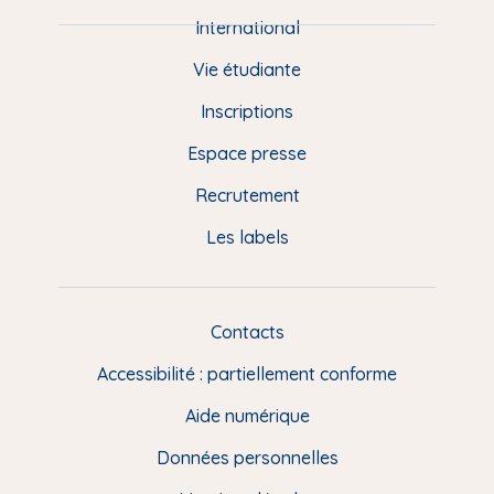
e
International
d
Vie étudiante
d
Inscriptions
e
Espace presse
p
Recrutement
a
Les labels
g
e
F
Contacts
L
R
i
Accessibilité : partiellement conforme
e
n
Aide numérique
s
Données personnelles
u
t