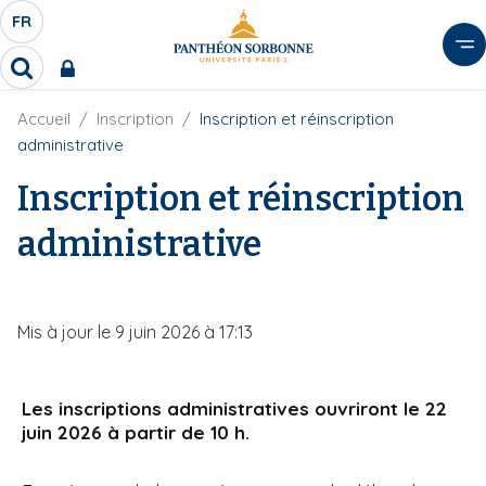
A
FR
S
F
l
É
R
l
R
L
e
e
E
r
F
Accueil
Inscription
Inscription et réinscription
c
C
i
h
a
administrative
l
T
e
u
d
r
Inscription et réinscription
E
c
'
c
U
o
A
h
administrative
r
R
n
e
i
D
r
t
a
E
e
n
L
e
n
Mis à jour le 9 juin 2026 à 17:13
A
u
N
p
G
r
Les inscriptions administratives ouvriront le 22
U
i
juin 2026 à partir de 10 h.
E
n
c