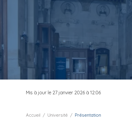
i
p
a
l
Mis à jour le 27 janvier 2026 à 12:06
F
Accueil
Université
Présentation
i
l