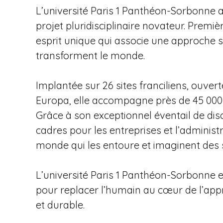
d
L’université Paris 1 Panthéon-Sorbonne a
'
projet pluridisciplinaire novateur. Premiè
A
esprit unique qui associe une approche s
r
transforment le monde.
i
a
n
Implantée sur 26 sites franciliens, ouve
e
Europa, elle accompagne près de 45 000 
Grâce à son exceptionnel éventail de disc
cadres pour les entreprises et l’administ
monde qui les entoure et imaginent des 
L’université Paris 1 Panthéon-Sorbonne e
pour replacer l’humain au cœur de l’appr
et durable.