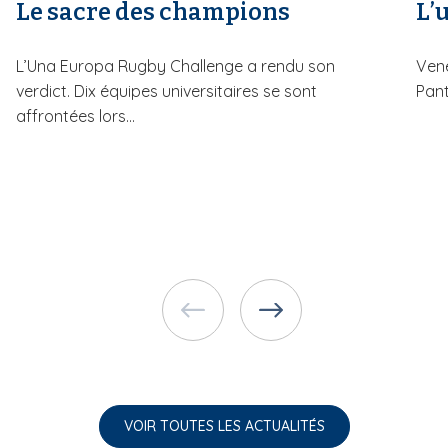
Le sacre des champions
L’u
L’Una Europa Rugby Challenge a rendu son
Vene
verdict. Dix équipes universitaires se sont
Pant
affrontées lors...
VOIR TOUTES LES ACTUALITÉS