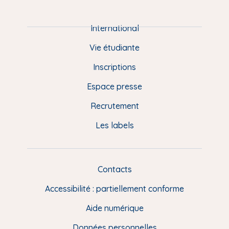
i
e
International
d
Vie étudiante
d
Inscriptions
e
Espace presse
p
Recrutement
a
Les labels
g
e
F
Contacts
L
R
i
Accessibilité : partiellement conforme
e
n
Aide numérique
s
Données personnelles