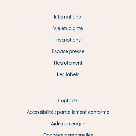
i
e
International
d
Vie étudiante
d
Inscriptions
e
Espace presse
p
Recrutement
a
Les labels
g
e
F
Contacts
L
R
i
Accessibilité : partiellement conforme
e
n
Aide numérique
s
Données personnelles