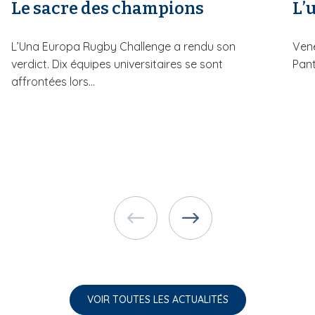
Le sacre des champions
L’u
L’Una Europa Rugby Challenge a rendu son
Vene
verdict. Dix équipes universitaires se sont
Pant
affrontées lors...
VOIR TOUTES LES ACTUALITÉS