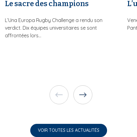
Le sacre des champions
L’u
L’Una Europa Rugby Challenge a rendu son
Vene
verdict. Dix équipes universitaires se sont
Pant
affrontées lors...
VOIR TOUTES LES ACTUALITÉS