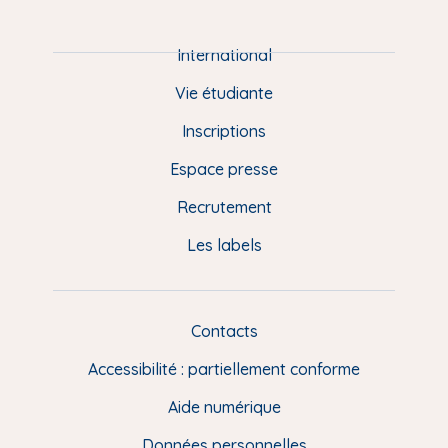
i
e
International
d
Vie étudiante
d
Inscriptions
e
Espace presse
p
Recrutement
a
Les labels
g
e
F
Contacts
L
R
i
Accessibilité : partiellement conforme
e
n
Aide numérique
s
Données personnelles