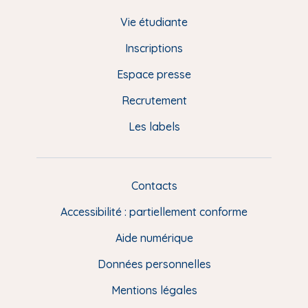
d
Vie étudiante
d
Inscriptions
e
Espace presse
p
Recrutement
a
Les labels
g
e
F
Contacts
L
R
i
Accessibilité : partiellement conforme
e
n
Aide numérique
s
Données personnelles
u
t
Mentions légales
i