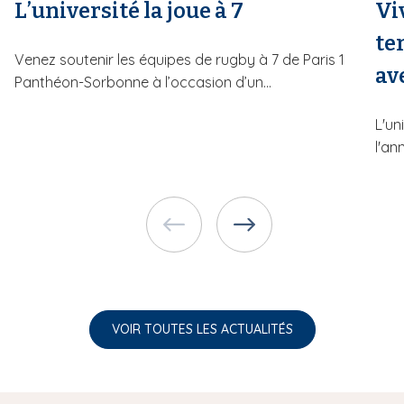
L’université la joue à 7
Vi
te
Venez soutenir les équipes de rugby à 7 de Paris 1
av
Panthéon-Sorbonne à l’occasion d’un...
L'un
l'an
VOIR TOUTES LES ACTUALITÉS