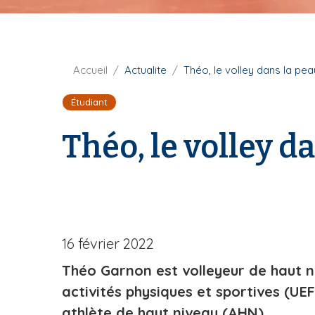
i
p
a
l
F
Accueil
Actualite
Théo, le volley dans la pea
i
Étudiant
l
d
Théo, le volley d
'
A
r
i
a
n
e
16 février 2022
Théo Garnon est volleyeur de haut n
activités physiques et sportives (UEF
athlète de haut niveau (AHN).