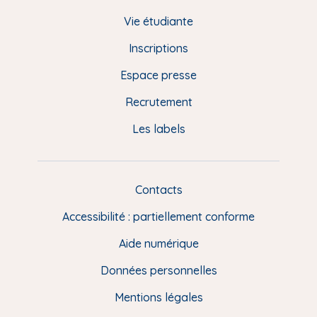
d
Vie étudiante
d
Inscriptions
e
Espace presse
p
Recrutement
a
Les labels
g
e
F
Contacts
L
R
i
Accessibilité : partiellement conforme
e
n
Aide numérique
s
Données personnelles
u
t
Mentions légales
i