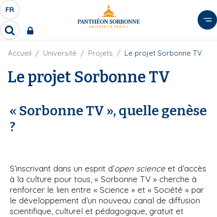
A
FR
S
F
l
É
R
l
R
L
e
e
E
r
F
Accueil
Université
Projets
Le projet Sorbonne TV
c
C
i
h
a
l
Le projet Sorbonne TV
T
e
u
d
r
E
c
'
c
U
o
A
h
« Sorbonne TV », quelle genèse
r
R
n
e
i
D
r
t
?
a
E
e
n
L
e
n
A
u
N
S’inscrivant dans un esprit d’
open science
et d’accès
p
G
à la culture pour tous, « Sorbonne TV » cherche à
r
renforcer le lien entre « Science » et « Société » par
U
i
le développement d’un nouveau canal de diffusion
E
n
scientifique, culturel et pédagogique, gratuit et
c