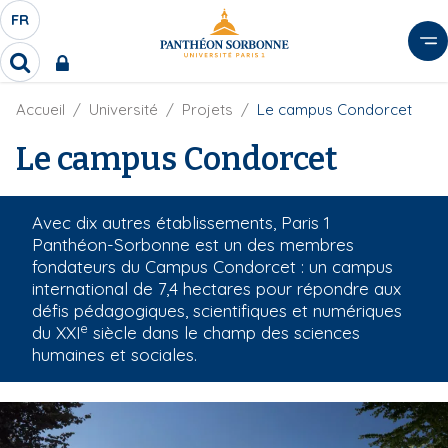
A
FR
S
F
l
É
R
l
R
L
e
e
E
r
F
Accueil
Université
Projets
Le campus Condorcet
c
C
i
h
a
l
Le campus Condorcet
T
e
u
d
r
E
c
'
c
U
o
A
h
Avec dix autres établissements, Paris 1
r
R
n
e
i
Panthéon-Sorbonne est un des membres
D
r
t
a
fondateurs du Campus Condorcet : un campus
E
e
n
international de 7,4 hectares pour répondre aux
L
e
n
défis pédagogiques, scientifiques et numériques
A
u
e
du XXI
siècle dans le champ des sciences
N
p
humaines et sociales.
G
r
U
i
E
n
c