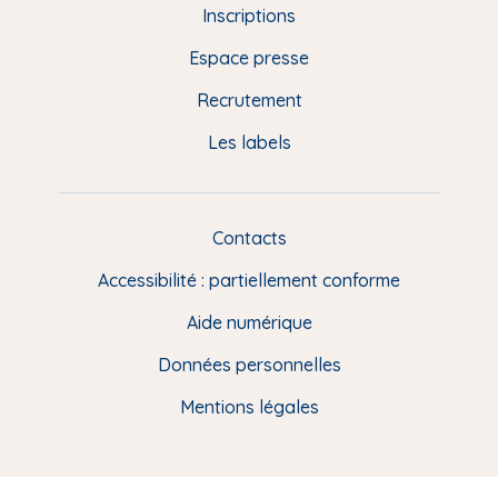
d
Inscriptions
e
Espace presse
p
Recrutement
a
Les labels
g
e
F
Contacts
L
R
i
Accessibilité : partiellement conforme
e
n
Aide numérique
s
Données personnelles
u
t
Mentions légales
i
l
e