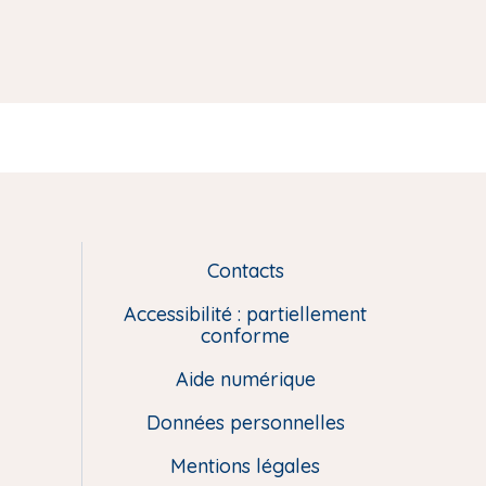
Contacts
L
i
Accessibilité : partiellement
e
conforme
n
Aide numérique
s
u
Données personnelles
t
i
Mentions légales
l