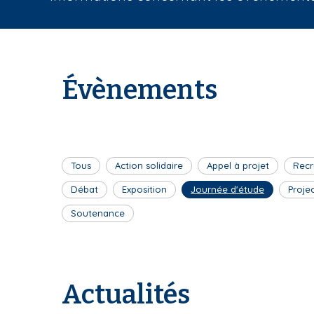
i
a
n
e
Évènements
Tous
Action solidaire
Appel à projet
Recr
Débat
Exposition
Journée d'étude
Proje
Soutenance
Actualités