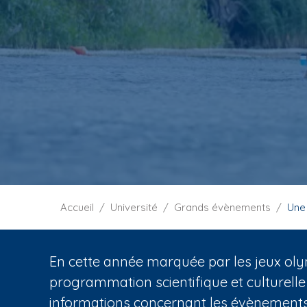
i
p
a
l
F
Accueil
Université
Grands évènements
Une
i
l
d
En cette année marquée par les jeux oly
'
programmation scientifique et culturelle
A
informations concernant les évènements 
r