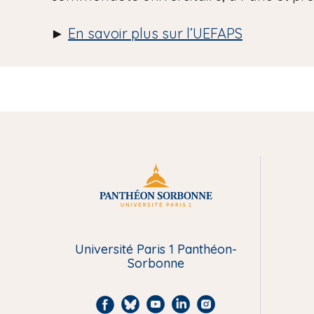
►
En savoir plus sur l’UEFAPS
M
e
n
Université Paris 1 Panthéon-
Sorbonne
u
F
B
Y
L
I