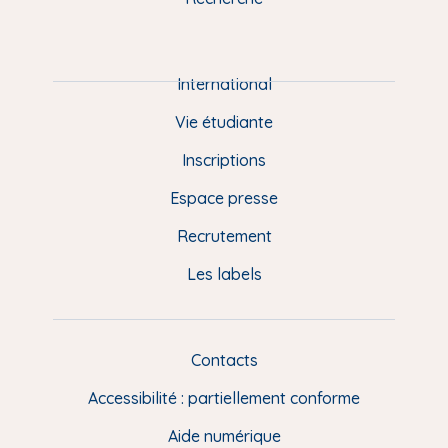
m
P
i
e
International
d
Vie étudiante
d
Inscriptions
e
Espace presse
p
Recrutement
a
Les labels
g
e
F
Contacts
L
R
i
Accessibilité : partiellement conforme
e
n
Aide numérique