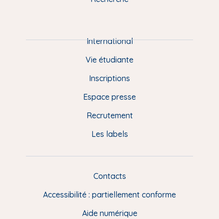
m
P
i
e
International
d
Vie étudiante
d
Inscriptions
e
Espace presse
p
Recrutement
a
Les labels
g
e
F
Contacts
L
R
i
Accessibilité : partiellement conforme
e
n
Aide numérique