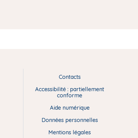
Contacts
L
i
Accessibilité : partiellement
e
conforme
n
Aide numérique
s
u
Données personnelles
t
i
Mentions légales
l