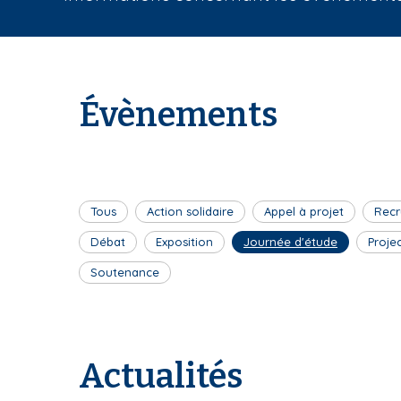
i
a
n
e
Évènements
Tous
Action solidaire
Appel à projet
Recr
Débat
Exposition
Journée d'étude
Proje
Soutenance
Actualités