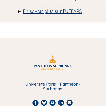
►
En savoir plus sur l’UEFAPS
M
e
n
Université Paris 1 Panthéon-
Sorbonne
u
F
B
Y
L
I