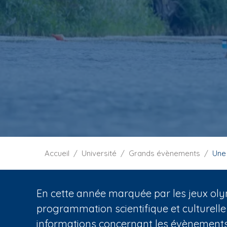
i
p
a
l
F
Accueil
Université
Grands évènements
Une
i
l
d
En cette année marquée par les jeux oly
'
programmation scientifique et culturelle
A
informations concernant les évènements 
r