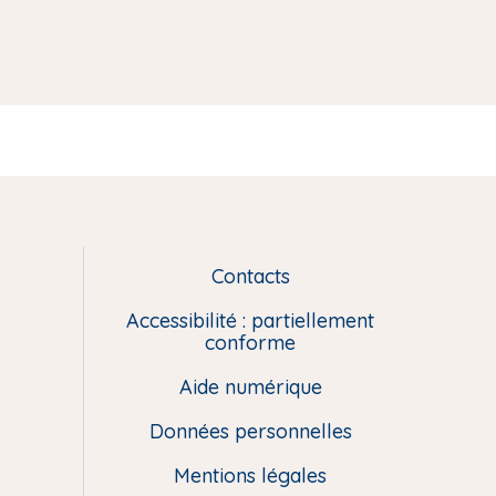
Contacts
L
i
Accessibilité : partiellement
e
conforme
n
Aide numérique
s
u
Données personnelles
t
i
Mentions légales
l