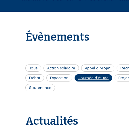
i
a
n
e
Évènements
Tous
Action solidaire
Appel à projet
Recr
Débat
Exposition
Journée d'étude
Proje
Soutenance
Actualités