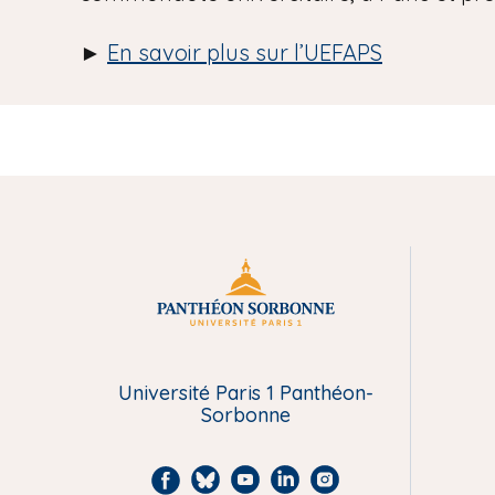
►
En savoir plus sur l’UEFAPS
M
e
n
Université Paris 1 Panthéon-
Sorbonne
u
F
B
Y
L
I