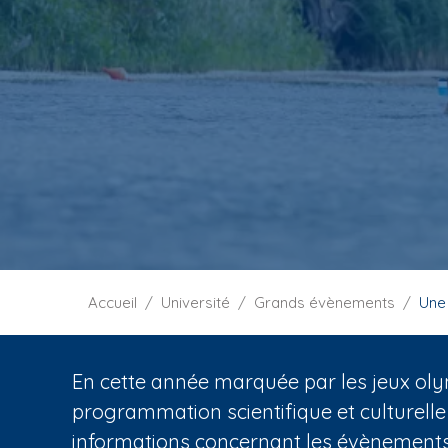
i
p
a
l
F
Accueil
Université
Grands évènements
Une
i
l
d
En cette année marquée par les jeux oly
'
programmation scientifique et culturelle
A
informations concernant les évènements 
r