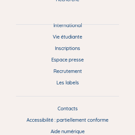
m
P
i
e
International
d
Vie étudiante
d
Inscriptions
e
Espace presse
p
Recrutement
a
Les labels
g
e
F
Contacts
L
R
i
Accessibilité : partiellement conforme
e
n
Aide numérique