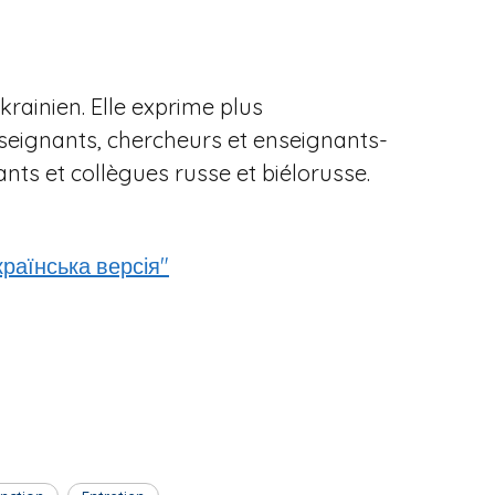
krainien. Elle exprime plus
enseignants, chercheurs et enseignants-
nts et collègues russe et biélorusse.
країнська версія"