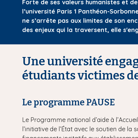
Forte de ses valeurs humanistes et de
i
l’université Paris 1 Panthéon-Sorbonne
p
ne s’arrête pas aux limites de son enc
a
l
des enjeux qui la traversent, elle s
Une université engag
étudiants victimes de
Le programme PAUSE
Le Programme national d’aide à l’Accueil e
l’initiative de l’État avec le soutien de l