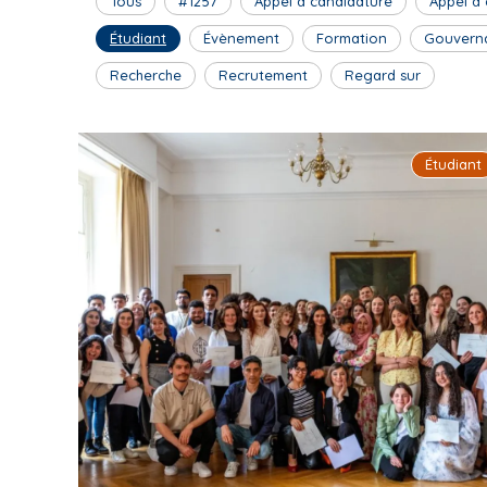
Tous
#1257
Appel à candidature
Appel à
Étudiant
Évènement
Formation
Gouvern
Recherche
Recrutement
Regard sur
Étudiant