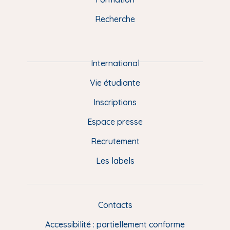
k
n
a
u
Recherche
m
P
i
e
International
d
Vie étudiante
d
Inscriptions
e
Espace presse
p
Recrutement
a
Les labels
g
e
F
Contacts
L
R
i
Accessibilité : partiellement conforme