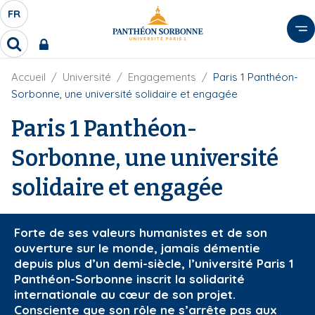
A
FR
S
F
l
É
R
l
R
L
e
e
E
r
F
Accueil
Université
Engagements
Paris 1 Panthéon-
c
C
i
h
a
Sorbonne, une université solidaire et engagée
l
T
e
u
d
r
Paris 1 Panthéon-
E
c
'
c
U
o
A
h
Sorbonne, une université
r
R
n
e
i
D
r
t
solidaire et engagée
a
E
e
n
L
e
n
A
u
Forte de ses valeurs humanistes et de son
N
p
ouverture sur le monde, jamais démentie
G
r
depuis plus d’un demi-siècle, l’université Paris 1
U
i
Panthéon-Sorbonne inscrit la solidarité
E
internationale au cœur de son projet.
n
Consciente que son rôle ne s’arrête pas aux
c