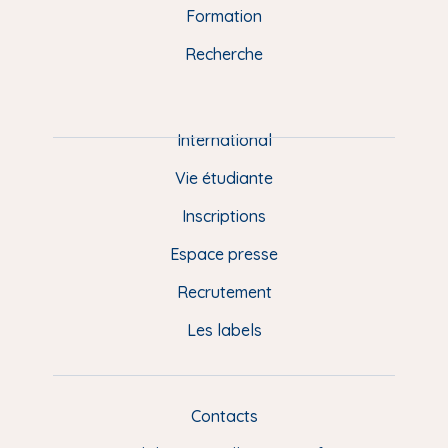
n
o
y
e
I
r
Formation
k
n
a
u
Recherche
m
P
i
e
International
d
Vie étudiante
d
Inscriptions
e
Espace presse
p
Recrutement
a
Les labels
g
e
F
Contacts
L
R
i