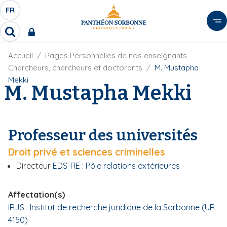
A
FR
S
F
l
É
R
l
R
L
e
e
E
r
F
Accueil
Pages Personnelles de nos enseignants-
c
C
i
h
a
Chercheurs, chercheurs et doctorants
M. Mustapha
l
T
e
u
Mekki
d
M. Mustapha Mekki
r
E
c
'
c
U
o
A
h
r
R
n
e
i
D
r
t
Professeur des universités
a
E
e
n
L
Droit privé et sciences criminelles
e
n
A
u
Directeur
EDS-RE : Pôle relations extérieures
N
p
G
r
Affectation(s)
U
i
IRJS : Institut de recherche juridique de la Sorbonne (UR
E
n
4150)
c