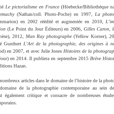
lié
Le pictorialisme en France
(Höebecke/Bibliothèque na
emachy
(Nathan/coll. Photo-Poche) en 1997,
La photo
ammarion) en 2002 réédité et augmentée en 2010,
L’i
tion
(Le Point du Jour Éditeurs) en 2006,
Gilles Caron, l
hèse), 2012,
Man Ray photographe
(Yellow Korner), 20
ré Gunthert
L’Art de la photographie, des origines à n
od) en 2007, et avec Julie Jones
Histoires de la photograp
our) en 2014. Il publiera en septembre 2015
Brève Histoi
ditions Hazan.
ès nombreux articles dans le domaine de l’histoire de la pho
e domaine de la photographie contemporaine au sein d
 est également critique et consacre de nombreuses étud
porains.