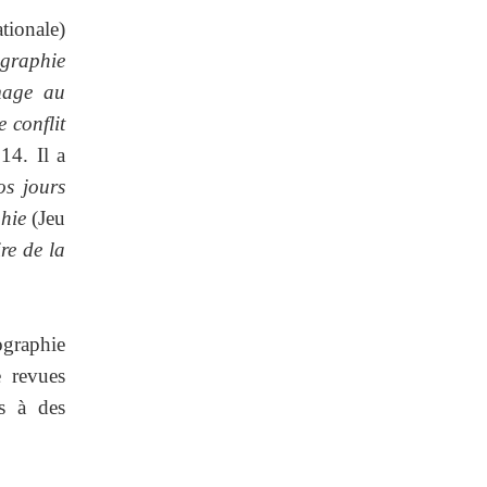
tionale)
graphie
mage au
e conflit
14. Il a
os jours
hie
(Jeu
re de la
tographie
e revues
es à des