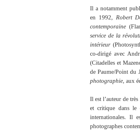
Il a notamment pub
en 1992,
Robert D
contemporaine
(Fl
service de la révolu
intérieur
(Photosynt
co-dirigé avec And
(Citadelles et Mazen
de Paume/Point du J
photographie
, aux é
Il est l’auteur de tr
et critique dans l
internationales. Il
photographes contem