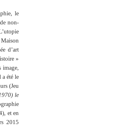
phie, le
nde non-
’utopie
 Maison
ée d’art
stoire »
s image,
a été le
urs (Jeu
1970) le
ographie
), et en
rs 2015