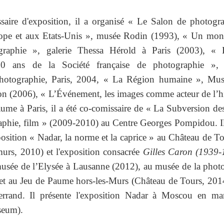
aire d'exposition, il a organisé « Le Salon de photogra
rope et aux Etats-Unis », musée Rodin (1993), « Un mo
graphie », galerie Thessa Hérold à Paris (2003), « L
50 ans de la Société française de photographie »,
hotographie, Paris, 2004, « La Région humaine », Mus
n (2006), « L’Événement, les images comme acteur de l’hi
ume à Paris, il a été co-comissaire de « La Subversion de
aphie, film » (2009-2010) au Centre Georges Pompidou. Il 
osition « Nadar, la norme et la caprice » au Château de To
urs, 2010) et l'exposition consacrée
Gilles Caron (1939-
sée de l’Elysée à Lausanne (2012), au musée de la phot
et au Jeu de Paume hors-les-Murs (Château de Tours, 2014
rrand. Il présente l'exposition Nadar à Moscou en ma
seum).