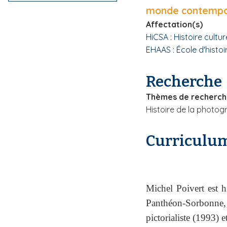
monde contempora
i
p
Affectation(s)
a
HiCSA : Histoire cultur
l
EHAAS : École d'histoi
Recherche
Thèmes de recherc
Histoire de la photog
Curriculum
Michel Poivert est hi
Panthéon-Sorbonne, a
pictorialiste (1993) e