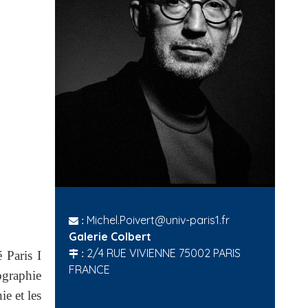
Michel.Poivert@univ-paris1.fr
:
Galerie Colbert
2/4 RUE VIVIENNE 75002 PARIS
:
é Paris I
FRANCE
ographie
ie et les