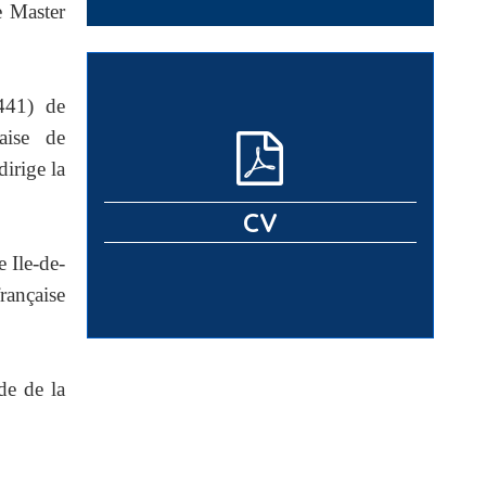
e Master
D441) de
aise de
dirige la
CV
e Ile-de-
rançaise
de de la