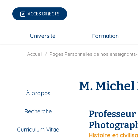
A
l
ACCÈS DIRECTS
l
e
m
r
Université
Formation
e
a
g
u
a
F
Accueil
Pages Personnelles de nos enseignants-
c
-
i
o
m
l
n
e
d
t
M. Michel 
n
'
e
u
A
n
À propos
r
u
i
p
Recherche
Professeur 
a
r
n
i
Photograph
e
Curriculum Vitae
n
Histoire et civil
c