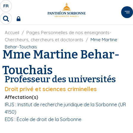
A
FR
S
F
l
É
R
l
R
L
e
e
E
r
F
Accueil
Pages Personnelles de nos enseignants-
c
C
i
h
a
Chercheurs, chercheurs et doctorants
Mme Martine
l
T
e
u
Behar-Touchais
d
Mme Martine Behar-
r
E
c
'
c
U
o
A
h
Touchais
r
R
n
e
i
D
r
t
Professeur des universités
a
E
e
n
L
Droit privé et sciences criminelles
e
n
A
u
Affectation(s)
N
p
IRJS : Institut de recherche juridique de la Sorbonne (UR
G
r
4150)
U
i
EDS : École de droit de la Sorbonne
E
n
c