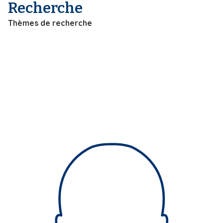
Recherche
i
p
Thèmes de recherche
a
l