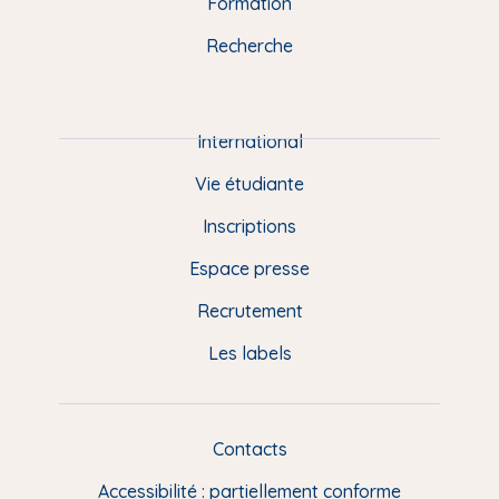
n
o
y
e
I
r
Formation
k
n
a
u
Recherche
m
P
i
e
International
d
Vie étudiante
d
Inscriptions
e
Espace presse
p
Recrutement
a
Les labels
g
e
F
Contacts
L
R
i
Accessibilité : partiellement conforme