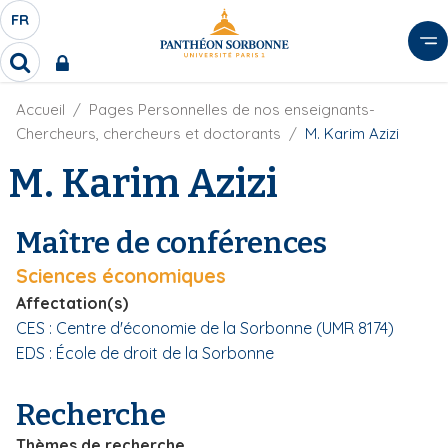
A
FR
S
F
l
É
R
l
R
L
e
e
E
r
F
Accueil
Pages Personnelles de nos enseignants-
c
C
i
h
a
Chercheurs, chercheurs et doctorants
M. Karim Azizi
l
T
e
u
d
M. Karim Azizi
r
E
c
'
c
U
o
A
h
r
R
n
e
Maître de conférences
i
D
r
t
a
E
Sciences économiques
e
n
L
e
n
Affectation(s)
A
u
CES : Centre d'économie de la Sorbonne (UMR 8174)
N
p
EDS : École de droit de la Sorbonne
G
r
U
i
Recherche
E
n
c
Thèmes de recherche