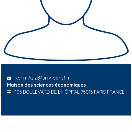
Karim.Azizi@univ-paris1.fr
:
Maison des sciences économiques
106 BOULEVARD DE L'HÔPITAL 75013 PARIS FRANCE
: