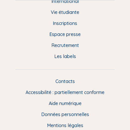
e
International
d
Vie étudiante
d
Inscriptions
e
Espace presse
p
Recrutement
a
Les labels
g
e
F
Contacts
L
R
i
Accessibilité : partiellement conforme
e
n
Aide numérique
s
Données personnelles
u
t
Mentions légales