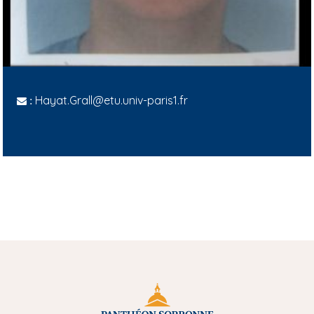
Hayat.Grall@etu.univ-paris1.fr
: