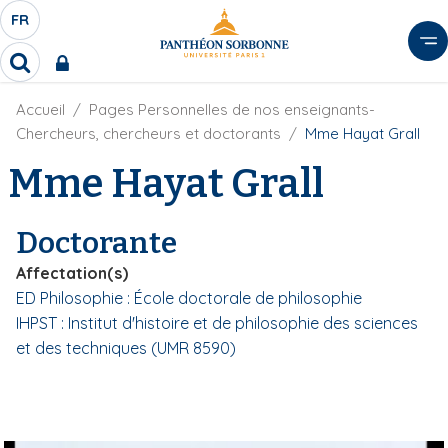
A
FR
S
F
l
É
R
l
R
L
e
e
E
r
F
Accueil
Pages Personnelles de nos enseignants-
c
C
i
h
a
Chercheurs, chercheurs et doctorants
Mme Hayat Grall
l
T
e
u
d
Mme Hayat Grall
r
E
c
'
c
U
o
A
h
r
R
n
e
Doctorante
i
D
r
t
a
E
Affectation(s)
e
n
L
ED Philosophie : École doctorale de philosophie
e
n
A
IHPST : Institut d'histoire et de philosophie des sciences
u
N
p
et des techniques (UMR 8590)
G
r
U
i
E
n
c