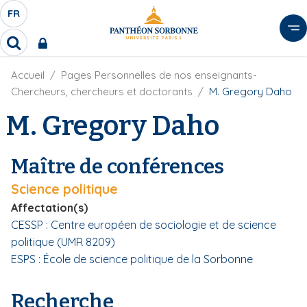
A
FR
S
F
l
É
R
l
R
L
e
e
E
r
F
Accueil
Pages Personnelles de nos enseignants-
c
C
i
h
a
Chercheurs, chercheurs et doctorants
M. Gregory Daho
l
T
e
u
d
M. Gregory Daho
r
E
c
'
c
U
o
A
h
r
R
n
e
Maître de conférences
i
D
r
t
a
E
Science politique
e
n
L
e
n
Affectation(s)
A
u
CESSP : Centre européen de sociologie et de science
N
p
politique (UMR 8209)
G
r
ESPS : École de science politique de la Sorbonne
U
i
E
n
Recherche
c