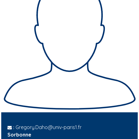
Gregory.Daho@univ-paris1.fr
:
Sorbonne