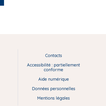
Contacts
L
i
Accessibilité : partiellement
e
conforme
n
Aide numérique
s
u
Données personnelles
t
i
Mentions légales
l