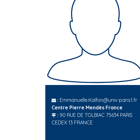
Emmanuelle.Kalfon@univ-paris1.fr
:
Centre Pierre Mendès France
90 RUE DE TOLBIAC 75634 PARIS
:
CEDEX 13 FRANCE