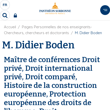
A
FR
S
F
l
É
R
l
R
L
e
e
E
r
F
Accueil
Pages Personnelles de nos enseignants-
c
C
i
h
a
Chercheurs, chercheurs et doctorants
M. Didier Boden
l
T
e
u
d
M. Didier Boden
r
E
c
'
c
U
o
A
h
r
R
n
e
Maître de conférences Droit
i
D
r
t
a
privé, Droit international
E
e
n
L
e
n
privé, Droit comparé,
A
u
Histoire de la construction
N
p
G
r
européenne, Protection
U
i
européenne des droits de
E
n
c