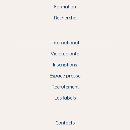
n
o
y
e
I
r
Formation
k
n
a
u
Recherche
m
P
i
e
International
d
Vie étudiante
d
Inscriptions
e
Espace presse
p
Recrutement
a
Les labels
g
e
F
Contacts
L