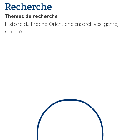
Recherche
i
p
Thèmes de recherche
a
Histoire du Proche-Orient ancien: archives, genre,
l
société