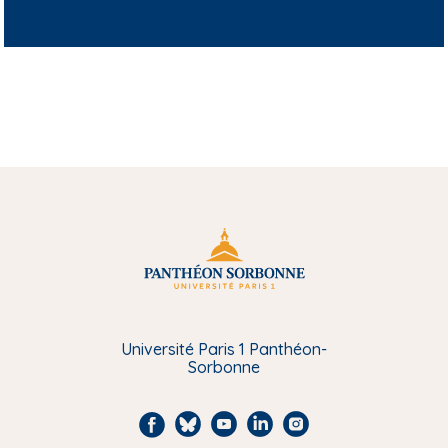
Université Paris 1 Panthéon-
Sorbonne
F
B
Y
L
I