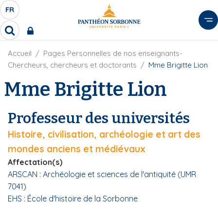
A
FR
S
F
l
É
R
l
R
L
e
e
E
r
F
Accueil
Pages Personnelles de nos enseignants-
c
C
i
h
a
Chercheurs, chercheurs et doctorants
Mme Brigitte Lion
l
T
e
u
d
Mme Brigitte Lion
r
E
c
'
c
U
o
A
h
r
R
n
e
Professeur des universités
i
D
r
t
a
E
Histoire, civilisation, archéologie et art des
e
n
L
e
n
mondes anciens et médiévaux
A
u
Affectation(s)
N
p
ARSCAN : Archéologie et sciences de l'antiquité (UMR
G
r
7041)
U
i
EHS : École d'histoire de la Sorbonne
E
n
c