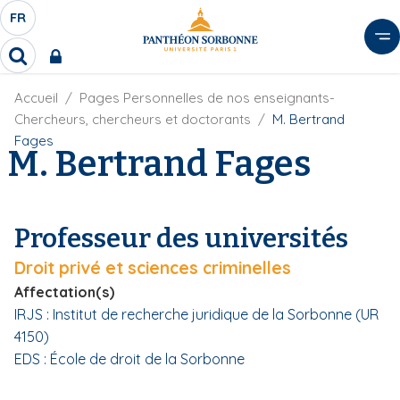
A
FR
S
F
l
É
R
l
R
L
e
e
E
r
F
Accueil
Pages Personnelles de nos enseignants-
c
C
i
h
a
Chercheurs, chercheurs et doctorants
M. Bertrand
l
T
e
u
Fages
d
M. Bertrand Fages
r
E
c
'
c
U
o
A
h
r
R
n
e
i
D
r
t
Professeur des universités
a
E
e
n
L
Droit privé et sciences criminelles
e
n
A
u
Affectation(s)
N
p
IRJS : Institut de recherche juridique de la Sorbonne (UR
G
r
4150)
U
i
EDS : École de droit de la Sorbonne
E
n
c