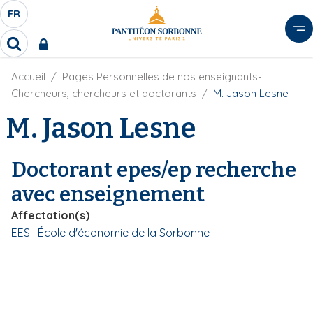
A
FR
S
F
l
É
R
l
R
L
e
e
E
r
F
Accueil
Pages Personnelles de nos enseignants-
c
C
i
h
a
Chercheurs, chercheurs et doctorants
M. Jason Lesne
l
T
e
u
d
M. Jason Lesne
r
E
c
'
c
U
o
A
h
r
R
n
e
Doctorant epes/ep recherche
i
D
r
t
a
avec enseignement
E
e
n
L
e
n
Affectation(s)
A
u
EES : École d'économie de la Sorbonne
N
p
G
r
U
i
E
n
c