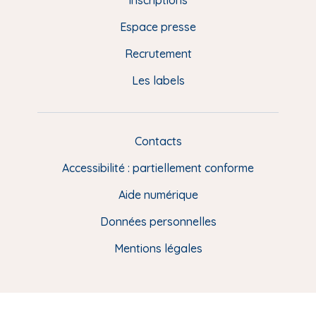
e
Espace presse
p
Recrutement
a
Les labels
g
e
F
Contacts
L
R
i
Accessibilité : partiellement conforme
e
n
Aide numérique
s
Données personnelles
u
t
Mentions légales
i
l
e
s