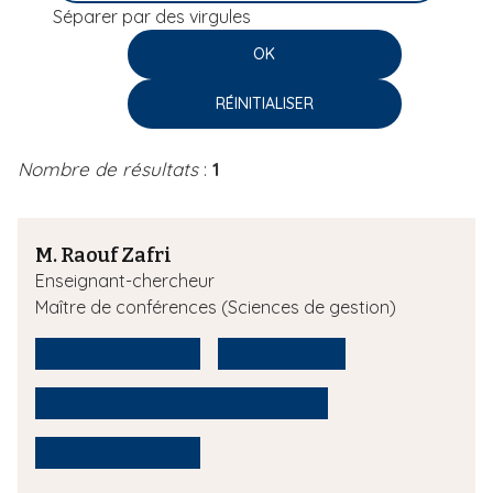
Séparer par des virgules
i
p
a
l
Nombre de résultats
:
1
M. Raouf Zafri
Enseignant-chercheur
Maître de conférences (Sciences de gestion)
Marketing digital
E-commerce
Comportement du consommateur
Expérience client