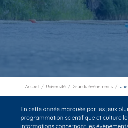
i
p
a
l
F
Accueil
Université
Grands évènements
Une
i
l
d
En cette année marquée par les jeux oly
'
programmation scientifique et culturelle
A
informations concernant les évènements 
r