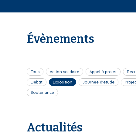
i
a
n
e
Évènements
Tous
Action solidaire
Appel à projet
Recr
Débat
Exposition
Journée d'étude
Proje
Soutenance
Actualités