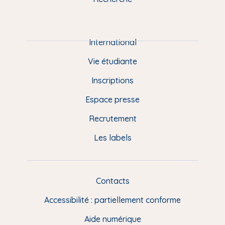
m
P
i
e
International
d
Vie étudiante
d
Inscriptions
e
Espace presse
p
Recrutement
a
Les labels
g
e
F
Contacts
L
R
i
Accessibilité : partiellement conforme
e
n
Aide numérique