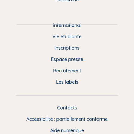
m
P
i
e
International
d
Vie étudiante
d
Inscriptions
e
Espace presse
p
Recrutement
a
Les labels
g
e
F
Contacts
L
R
i
Accessibilité : partiellement conforme
e
n
Aide numérique