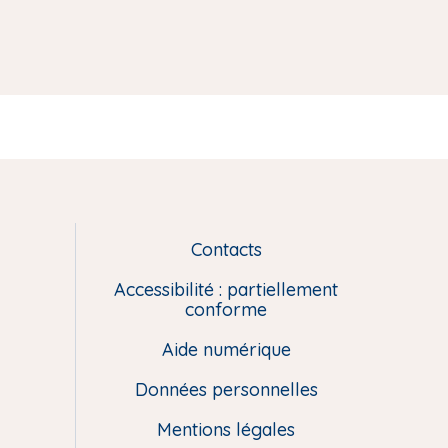
Contacts
L
i
Accessibilité : partiellement
e
conforme
n
Aide numérique
s
u
Données personnelles
t
i
Mentions légales
l