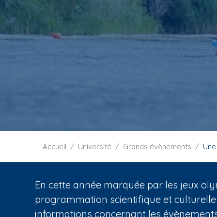
i
p
a
l
F
Accueil
Université
Grands évènements
Une
i
l
d
En cette année marquée par les jeux oly
'
programmation scientifique et culturelle
A
informations concernant les évènements 
r