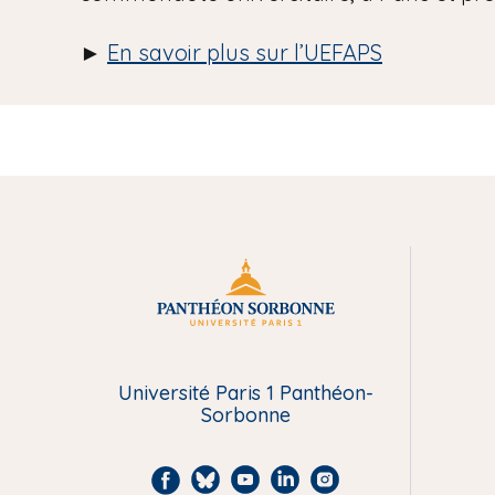
►
En savoir plus sur l’UEFAPS
M
e
n
Université Paris 1 Panthéon-
Sorbonne
u
F
B
Y
L
I