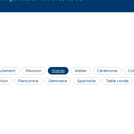
utement
Réunion
Stands
Atelier
Cérémonie
Co
ction
Rencontre
Séminaire
Spectacle
Table ronde