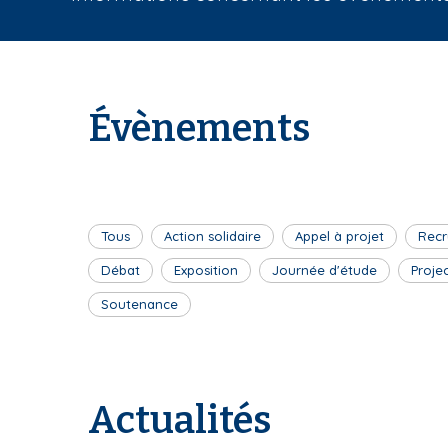
i
a
n
e
Évènements
Tous
Action solidaire
Appel à projet
Recr
Débat
Exposition
Journée d'étude
Proje
Soutenance
Actualités