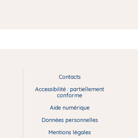
Contacts
L
i
Accessibilité : partiellement
e
conforme
n
Aide numérique
s
u
Données personnelles
t
i
Mentions légales
l