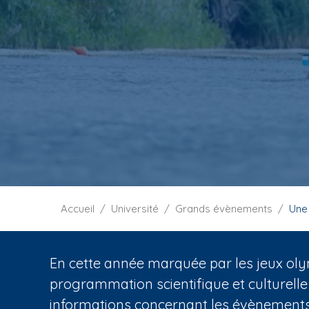
i
p
a
l
F
Accueil
Université
Grands évènements
Une
i
l
d
En cette année marquée par les jeux oly
'
programmation scientifique et culturelle
A
informations concernant les évènements 
r