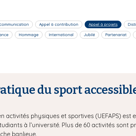
 communication
Appel à contribution
Appel à projets
Dist
ance
Hommage
International
Jubilé
Partenariat
tique du sport accessible
en activités physiques et sportives (UEFAPS) est
étudiants à l’université. Plus de 60 activités sont 
oche banlieue.