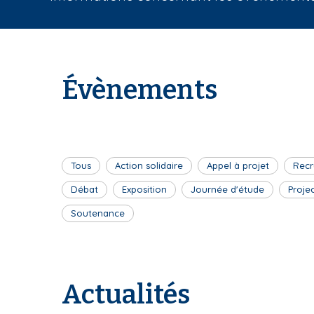
i
a
n
e
Évènements
Tous
Action solidaire
Appel à projet
Recr
Débat
Exposition
Journée d'étude
Proje
Soutenance
Actualités