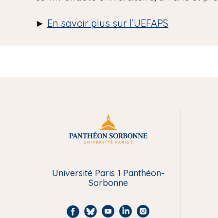
►
En savoir plus sur l’UEFAPS
M
e
n
Université Paris 1 Panthéon-
Sorbonne
u
F
B
Y
L
I