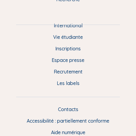
m
P
i
e
International
d
Vie étudiante
d
Inscriptions
e
Espace presse
p
Recrutement
a
Les labels
g
e
F
Contacts
L
R
i
Accessibilité : partiellement conforme
e
n
Aide numérique