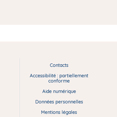
Contacts
L
i
Accessibilité : partiellement
e
conforme
n
Aide numérique
s
u
Données personnelles
t
i
Mentions légales
l