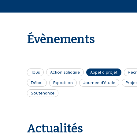
i
a
n
e
Évènements
Tous
Action solidaire
Appel à projet
Recr
Débat
Exposition
Journée d'étude
Proje
Soutenance
Actualités