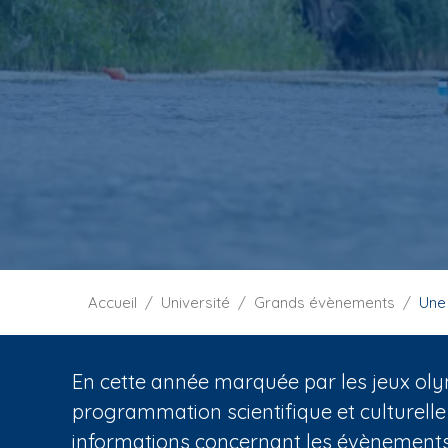
i
p
a
l
F
Accueil
Université
Grands évènements
Une
i
l
d
En cette année marquée par les jeux oly
'
programmation scientifique et culturelle
A
informations concernant les évènements 
r