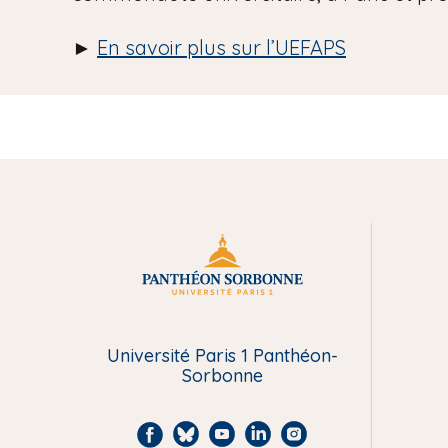
►
En savoir plus sur l’UEFAPS
M
e
n
Université Paris 1 Panthéon-
Sorbonne
u
F
B
Y
L
I