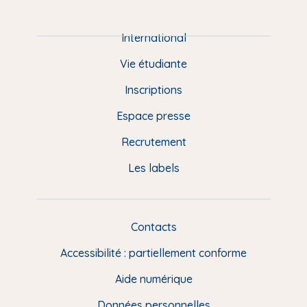
i
e
International
d
Vie étudiante
d
Inscriptions
e
Espace presse
p
Recrutement
a
Les labels
g
e
F
Contacts
L
R
i
Accessibilité : partiellement conforme
e
n
Aide numérique
s
Données personnelles