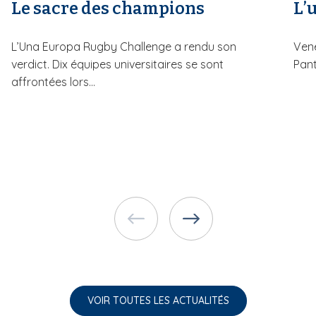
Le sacre des champions
L’u
L’Una Europa Rugby Challenge a rendu son
Vene
verdict. Dix équipes universitaires se sont
Pant
affrontées lors...
VOIR TOUTES LES ACTUALITÉS