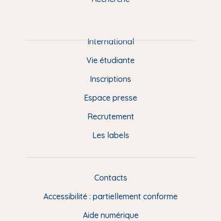
m
P
i
e
International
d
Vie étudiante
d
Inscriptions
e
Espace presse
p
Recrutement
a
Les labels
g
e
F
Contacts
L
R
i
Accessibilité : partiellement conforme
e
n
Aide numérique